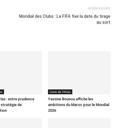
Article suivant
Mondial des Clubs : La FIFA fixe la date du tirage
au sort
as
Lions de l'Atlas
tlas : entre prudence
Yassine Bounou affiche les
 stratégie de
ambitions du Maroc pour le Mondial
tion
2026