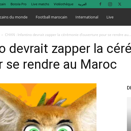
cain
Botola Pro
Live matchs
Vidéothèque
العربية
cains du monde
Football marocain
International
Live
CHAN : Infantino devrait zapper la cérémonie d’ouverture pour se rendre au...
o devrait zapper la cé
r se rendre au Maroc
D