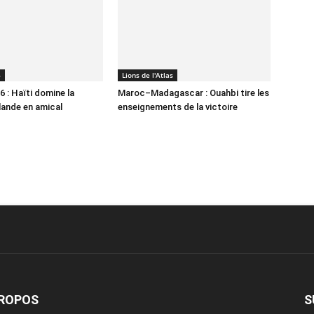
6
Lions de l'Atlas
 : Haïti domine la
Maroc–Madagascar : Ouahbi tire les
lande en amical
enseignements de la victoire
PROPOS
S