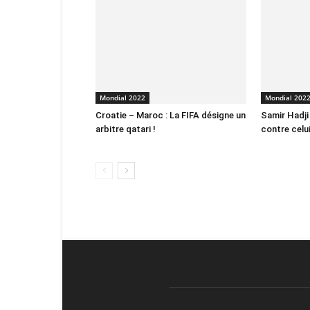
Mondial 2022
Mondial 202
Croatie – Maroc : La FIFA désigne un
Samir Hadji
arbitre qatari !
contre celu