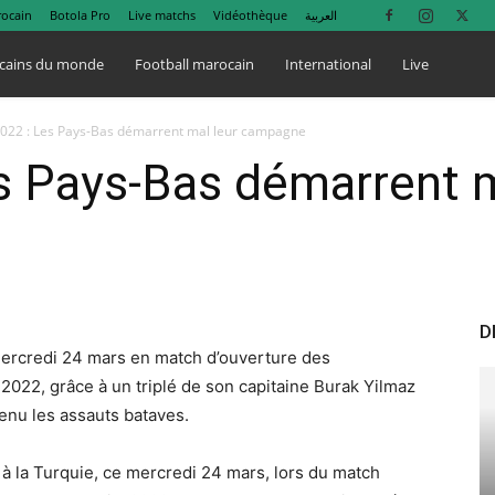
rocain
Botola Pro
Live matchs
Vidéothèque
العربية
cains du monde
Football marocain
International
Live
2022 : Les Pays-Bas démarrent mal leur campagne
s Pays-Bas démarrent m
D
ercredi 24 mars en match d’ouverture des
2022, grâce à un triplé de son capitaine Burak Yilmaz
enu les assauts bataves.
à la Turquie, ce mercredi 24 mars, lors du match