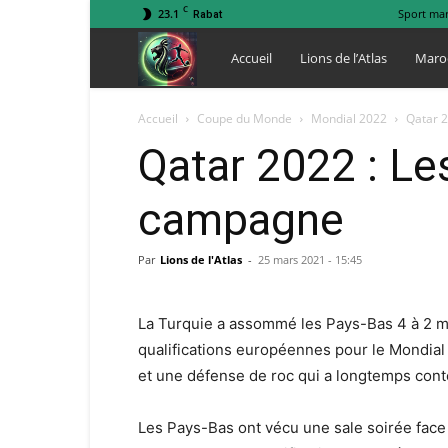
C
23.1
Sport ma
Rabat
Lions
Accueil
Lions de l’Atlas
Maro
de
Accueil
Coupe du Monde
Mondial 2022
Qatar 
Qatar 2022 : Le
l
campagne
Atlas
Par
Lions de l'Atlas
-
25 mars 2021 - 15:45
La Turquie a assommé les Pays-Bas 4 à 2 m
qualifications européennes pour le Mondial 
et une défense de roc qui a longtemps cont
Les Pays-Bas ont vécu une sale soirée face 