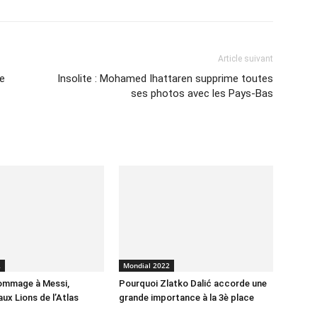
Article suivant
re
Insolite : Mohamed Ihattaren supprime toutes
ses photos avec les Pays-Bas
2
Mondial 2022
hommage à Messi,
Pourquoi Zlatko Dalić accorde une
ux Lions de l’Atlas
grande importance à la 3è place