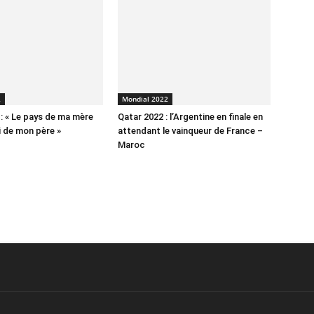
2
Mondial 2022
 : « Le pays de ma mère
Qatar 2022 : l’Argentine en finale en
i de mon père »
attendant le vainqueur de France –
Maroc