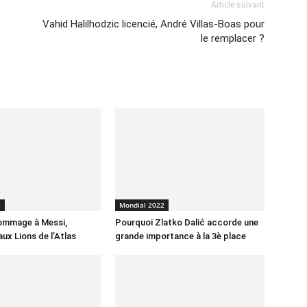
Article suivant
Vahid Halilhodzic licencié, André Villas-Boas pour
le remplacer ?
2
Mondial 2022
hommage à Messi,
Pourquoi Zlatko Dalić accorde une
ux Lions de l’Atlas
grande importance à la 3è place