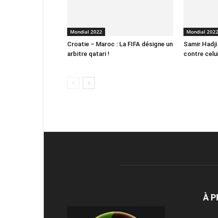
Mondial 2022
Mondial 202
Croatie – Maroc : La FIFA désigne un
Samir Hadji
arbitre qatari !
contre celu
À 