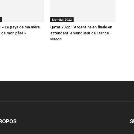
2
Mondial 2022
 : « Le pays de ma mère
Qatar 2022 : l’Argentine en finale en
i de mon père »
attendant le vainqueur de France –
Maroc
PROPOS
S