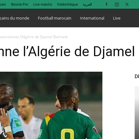
cain
Botola Pro
Live matchs
Vidéothèque
العربية
cains du monde
Football marocain
International
Live
 sanctionne l’Algérie de Djamel Belmadi
nne l’Algérie de Djamel
D