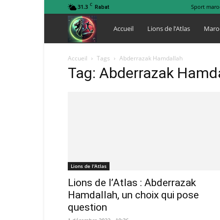
C
31.3
Sport maro
Rabat
Lions
Accueil
Lions de l’Atlas
Maro
de
Accueil
Tags
Abderrazak Hamdallah
Tag: Abderrazak Hamd
l
Atlas
Lions de l'Atlas
Lions de l’Atlas : Abderrazak
Hamdallah, un choix qui pose
question