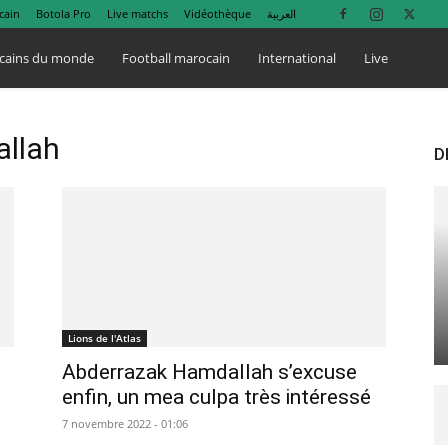
cain
Botola Pro
Live matchs
Vidéothèque
العربية
cains du monde
Football marocain
International
Live
allah
D
Lions de l'Atlas
Abderrazak Hamdallah s’excuse
enfin, un mea culpa très intéressé
7 novembre 2022 - 01:06