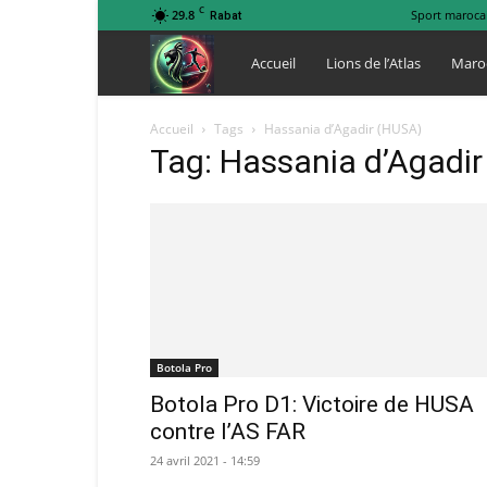
C
29.8
Sport maroca
Rabat
Lions
Accueil
Lions de l’Atlas
Maro
de
Accueil
Tags
Hassania d’Agadir (HUSA)
Tag: Hassania d’Agadi
l
Atlas
Botola Pro
Botola Pro D1: Victoire de HUSA
contre l’AS FAR
24 avril 2021 - 14:59