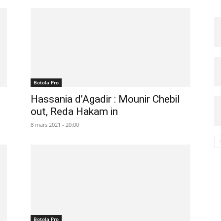
Botola Pro
Hassania d’Agadir : Mounir Chebil
out, Reda Hakam in
8 mars 2021 - 20:00
Botola Pro