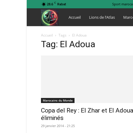
C
28.6
Sport maroca
Rabat
Lions
Accueil
Lions de l’Atlas
Maro
de
Accueil
Tags
El Adoua
Tag: El Adoua
l
Atlas
Marocains du Monde
Copa del Rey : El Zhar et El Adou
éliminés
29 janvier 2014 - 21:25