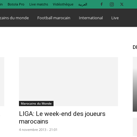
in
Botola Pro
Live matchs
Vidéothèque
العربية
cains du monde
Football marocain
International
Live
D
Marocains du Monde
a
LIGA: Le week-end des joueurs
marocains
4 novembre 2013 - 21:01