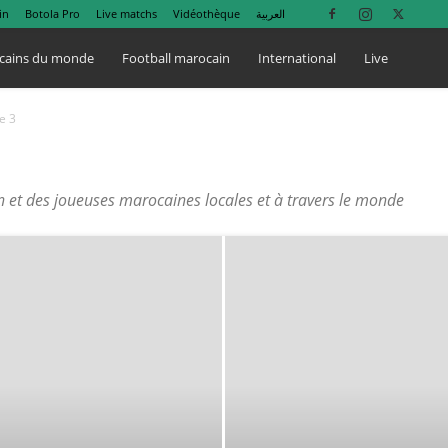
in
Botola Pro
Live matchs
Vidéothèque
العربية
cains du monde
Football marocain
International
Live
e 3
in et des joueuses marocaines locales et à travers le monde