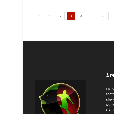
...
1
2
3
4
7
À 
LION
foot
clas
Maro