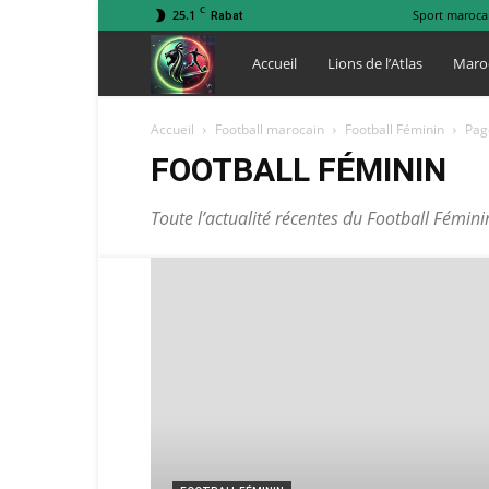
C
25.1
Sport maroca
Rabat
Lions
Accueil
Lions de l’Atlas
Maro
de
Accueil
Football marocain
Football Féminin
Pag
FOOTBALL FÉMININ
l
Toute l’actualité récentes du Football Fémin
Atlas