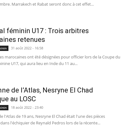
bre. Marrakech et Rabat seront donc à cet effet...
l féminin U17 : Trois arbitres
aines retenues
31 août 2022 - 16:58
minin
res marocaines ont été désignées pour officier lors de la Coupe du
ine U17, qui aura lieu en Inde du 11 au...
nne de l’Atlas, Nesryne El Chad
que au LOSC
18 août 2022 - 23:40
minin
e l'Atlas de 19 ans, Nesryne El Chad était l'une des pièces
dans l'échiquier de Reynald Pedros lors de la récente...