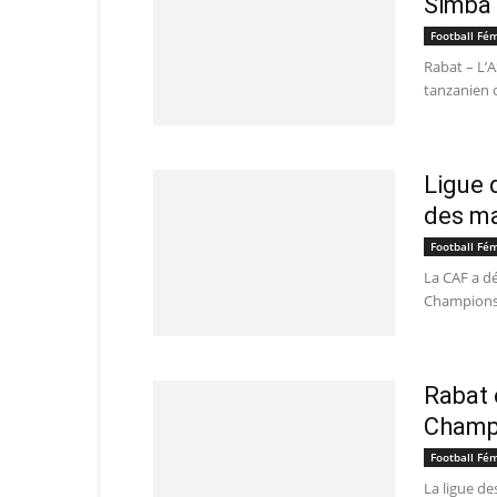
Simba 
Football Fé
Rabat – L’
tanzanien d
Ligue 
des m
Football Fé
La CAF a dé
Champions 
Rabat 
Champ
Football Fé
La ligue d