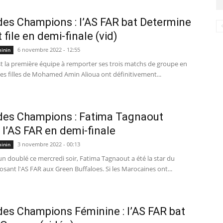
des Champions : l’AS FAR bat Determine
t file en demi-finale (vid)
6 novembre 2022 - 12:55
minin
st la première équipe à remporter ses trois matchs de groupe en
es filles de Mohamed Amin Alioua ont définitivement...
des Champions : Fatima Tagnaout
 l’AS FAR en demi-finale
3 novembre 2022 - 00:13
minin
n doublé ce mercredi soir, Fatima Tagnaout a été la star du
ant l'AS FAR aux Green Buffaloes. Si les Marocaines ont...
des Champions Féminine : l’AS FAR bat