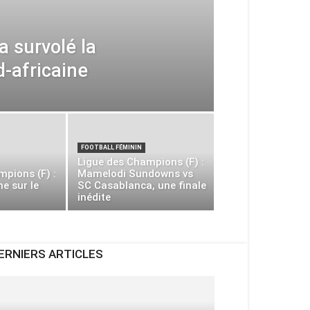
a survolé la
d-africaine
FOOTBALL FÉMININ
Ligue des Champions (F) :
mpions (F) :
Mamelodi Sundowns vs
ne sur le
SC Casablanca, une finale
inédite
ERNIERS ARTICLES