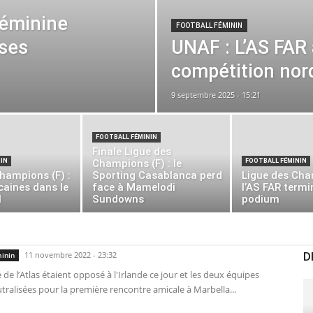
Féminine
FOOTBALL FÉMININ
 ses
UNAF : L’AS FAR 
compétition nor
9 septembre 2025 - 15:21
FOOTBALL FÉMININ
Finale Ligue des
IN
Champions (F) : le
FOOTBALL FÉMININ
hampions (F) :
Sporting Casablanca perd
Ligue des Cha
caines dans le
face à Mamelodi
l’AS FAR termi
l
Sundowns
podium
11 novembre 2022 - 23:32
D
minin
de l’Atlas étaient opposé à l'Irlande ce jour et les deux équipes
tralisées pour la première rencontre amicale à Marbella...