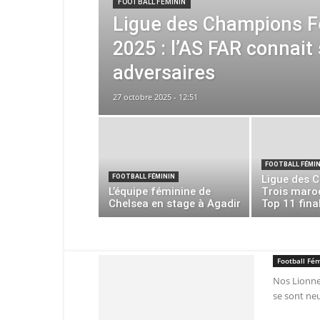
FOOTBALL FÉMININ
Ligue des Champions 
2025 : l’AS FAR connait
adversaires
27 octobre 2025 - 12:51
FOOTBALL FÉMIN
FOOTBALL FÉMININ
Ligue des C
L’équipe féminine de
Trois maro
Chelsea en stage à Agadir
Top 11 fina
Football Fé
Nos Lionne 
se sont neu