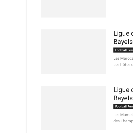
Ligue 
Bayelsa
Football Fé
Les Maroca
Les hôtes d
Ligue 
Bayels
Football Fé
Les Mamelo
des Champio