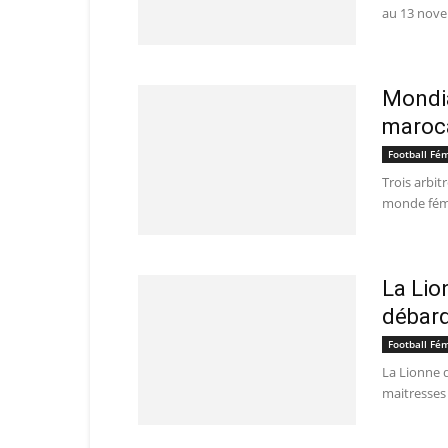
au 13 novem
Mondia
maroc
Football Fé
Trois arbit
monde fémin
La Lio
débar
Football Fé
La Lionne d
maitresses 