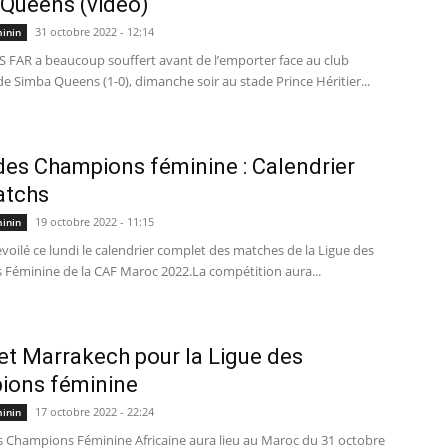
Queens (vidéo)
31 octobre 2022 - 12:14
minin
AS FAR a beaucoup souffert avant de l’emporter face au club
e Simba Queens (1-0), dimanche soir au stade Prince Héritier...
des Champions féminine : Calendrier
atchs
19 octobre 2022 - 11:15
minin
voilé ce lundi le calendrier complet des matches de la Ligue des
Féminine de la CAF Maroc 2022.La compétition aura...
et Marrakech pour la Ligue des
ions féminine
17 octobre 2022 - 22:24
minin
es Champions Féminine Africaine aura lieu au Maroc du 31 octobre