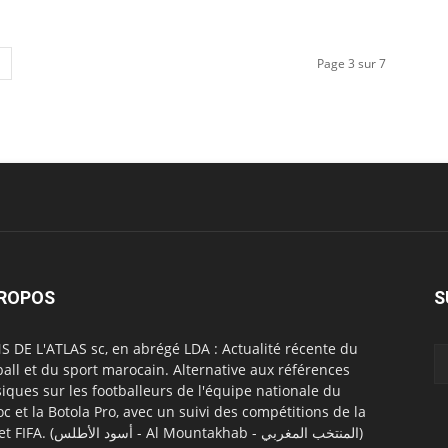
Page 3 sur 7
PROPOS
S
S DE L'ATLAS sc, en abrégé LDA : Actualité récente du
ball et du sport marocain. Alternative aux références
siques sur les footballeurs de l'équipe nationale du
c et la Botola Pro, avec un suivi des compétitions de la
CAF et FIFA. (أسود الأطلس - Al Mountakhab - المنتخب المغربي)