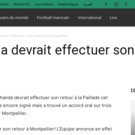
rocain
Botola Pro
Live matchs
Vidéothèque
العربية
cains du monde
Football marocain
International
Live
vrait effectuer son retour à Montpellier
 devrait effectuer son
D
anda devrait effectuer son retour à la Paillade cet
s encore signé mais a trouvé un accord oral sur trois
 Montpellier.
r son retour à Montpellier!
L’Equipe
annonce en effet