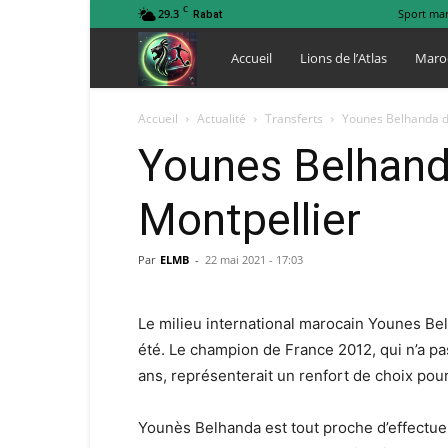
C
29.3
Sport ma
Rabat
Lions
Accueil
Lions de l’Atlas
Maro
de
Accueil
Actualité
Transferts
Younes Belhanda de
Younes Belhanda
l
Montpellier
Atlas
Par
ELMB
-
22 mai 2021 - 17:03
Le milieu international marocain Younes Belh
été. Le champion de France 2012, qui n’a pa
ans, représenterait un renfort de choix pour
Younès Belhanda est tout proche d’effectue