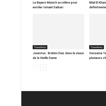
Le Bayern Munich accélère pour
Bilal El Kha
enrôler Ismaël Saibari
définitivem
Transferts
Transferts
Juventus : Brahim Diaz dans le viseur
Oussama Tar
de la Vieille Dame
plusieurs c