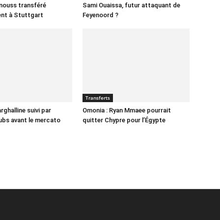
nnouss transféré
Sami Ouaissa, futur attaquant de
ent à Stuttgart
Feyenoord ?
Transferts
ghalline suivi par
Omonia : Ryan Mmaee pourrait
lubs avant le mercato
quitter Chypre pour l’Égypte