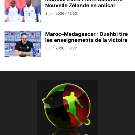
Nouvelle Zélande en amical
3 juin 2026 - 12:50
Maroc–Madagascar : Ouahbi tire
les enseignements de la victoire
3 juin 2026 - 12:22