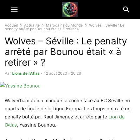
Accueil
Actualité
Marocains du Monde
Wolves – Séville : Le
penalty arrêté par Bounou était « à retirer »...
Wolves – Séville : Le penalty
arrêté par Bounou était « à
retirer » ?
Par
Lions de l'Atlas
-
12 août 2020 - 20:26
Wolverhampton a manqué le coche face au FC Séville en
quarts de finale de la Ligue Europa. Les loups ont raté un
penalty botté par Raul Jimenez et arrêté par le
Lion de
l’Atlas
, Yassine Bounou.