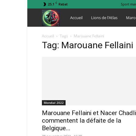
C
25.1
Sport ma
Rabat
Lions
Accueil
Lions de l’Atlas
Maro
de
Accueil
Tags
Marouane Fellaini
Tag: Marouane Fellaini
l
Atlas
Mondial 2022
Marouane Fellaini et Nacer Chadli
commentent la défaite de la
Belgique...