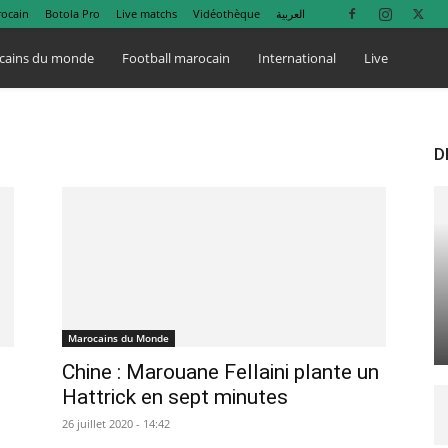
rocain
Botola Pro
Live matchs
Vidéothèque
العربية
cains du monde
Football marocain
International
Live
D
Marocains du Monde
Chine : Marouane Fellaini plante un
Hattrick en sept minutes
26 juillet 2020 - 14:42