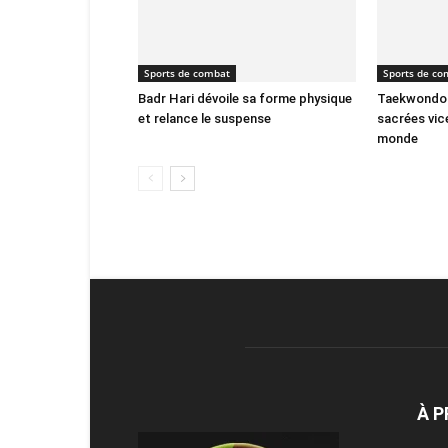
Sports de combat
Sports de co
Badr Hari dévoile sa forme physique
Taekwondo :
et relance le suspense
sacrées vi
monde
À 