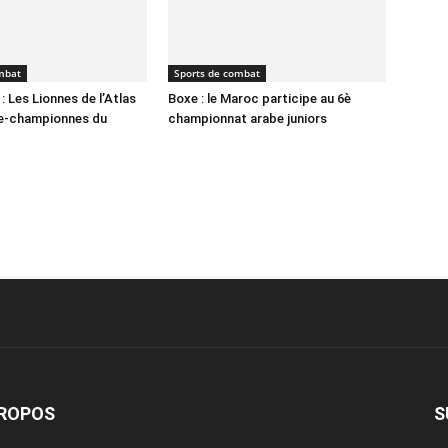
mbat
Sports de combat
 Les Lionnes de l’Atlas
Boxe : le Maroc participe au 6è
ce-championnes du
championnat arabe juniors
PROPOS
S