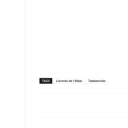
TAGS
Lionnes de l'Atlas
Taekwondo
Facebook
X
Email