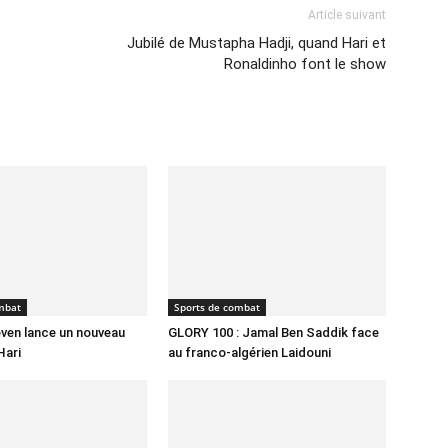
Article suivant
Jubilé de Mustapha Hadji, quand Hari et
Ronaldinho font le show
mbat
Sports de combat
ven lance un nouveau
GLORY 100 : Jamal Ben Saddik face
Hari
au franco-algérien Laidouni