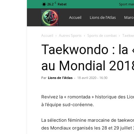
C
26.2
Sport ma
Rabat
Lions
Accueil
Lions de l’Atlas
Maro
de
Accueil
Autres Sports
Sports de combat
Taekwo
Taekwondo : la 
l
au Mondial 201
Atlas
Par
Lions de l'Atlas
-
18 avril 2020 - 16:30
Revivez la « romontada » historique des Li
à l’équipe sud-coréenne.
La sélection féminine marocaine de taekwon
des Mondiaux organisés les 28 et 29 juillet