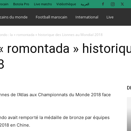
rocain
Botola Pro
Live matchs
Vidéothèque
العربية
cains du monde
Football marocain
International
Live
ndo : la « romontada » historique des Lionnes au Mondial 2018
« romontada » historiq
8
D
onnes de l’Atlas aux Championnats du Monde 2018 face
do avait remporté la médaille de bronze par équipes
 2018 en Chine.