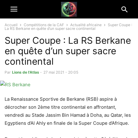
Accueil
Compétitions de la CAF
Actualité africaine
Super Coupe :
La RS Berkane en quête d’un super sacre continental
Super Coupe : La RS Berkane
en quête d’un super sacre
continental
Par
Lions de l'Atlas
-
27 mai 2021 - 20:05
La Renaissance Sportive de Berkane (RSB) aspire à
décrocher son 2ème titre continental en affrontant,
vendredi au Stade Jassim Bin Hamad à Doha, au Qatar, les
Egyptiens d’Al Ahly en finale de la Super Coupe d’Afrique.