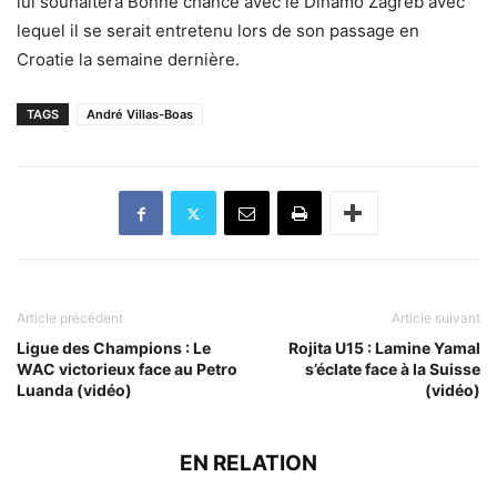
lui souhaitera Bonne chance avec le Dinamo Zagreb avec
lequel il se serait entretenu lors de son passage en
Croatie la semaine dernière.
TAGS
André Villas-Boas
Article précédent
Article suivant
Ligue des Champions : Le
Rojita U15 : Lamine Yamal
WAC victorieux face au Petro
s’éclate face à la Suisse
Luanda (vidéo)
(vidéo)
EN RELATION