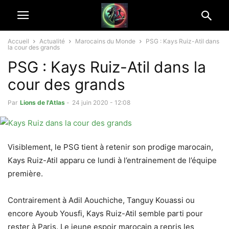
Accueil
Actualité
Marocains du Monde
PSG : Kays Ruiz-Atil dans
la cour des grands
PSG : Kays Ruiz-Atil dans la
cour des grands
Par
Lions de l'Atlas
-
24 juin 2020 - 12:08
Visiblement, le PSG tient à retenir son prodige marocain,
Kays Ruiz-Atil apparu ce lundi à l’entrainement de l’équipe
première.
Contrairement à Adil Aouchiche, Tanguy Kouassi ou
encore Ayoub Yousfi, Kays Ruiz-Atil semble parti pour
rester à Paris. Le jeune espoir marocain a repris les