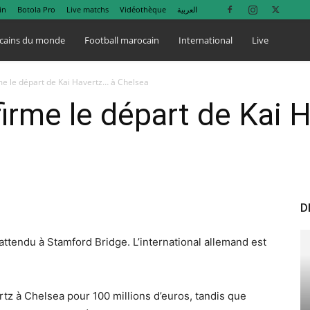
in
Botola Pro
Live matchs
Vidéothèque
العربية
cains du monde
Football marocain
International
Live
me le départ de Kai Havertz… à Chelsea
irme le départ de Kai 
D
ttendu à Stamford Bridge. L’international allemand est
tz à Chelsea pour 100 millions d’euros, tandis que