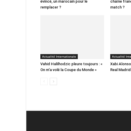
évincé, un marocain pour le
chaîne franç
remplacer ?
match ?
Actualité Internationale
Actualité Int
Vahid Halilhodzic pleure toujours : «
Xabi Alonso 
On m’a volé la Coupe du Monde »
Real Madrid