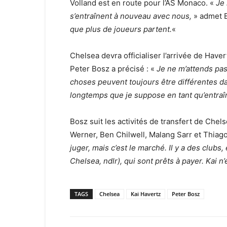
Volland est en route pour l’AS Monaco. «
Je 
s’entraînent à nouveau avec nous,
» admet B
que plus de joueurs partent.
«
Chelsea devra officialiser l’arrivée de Haver
Peter Bosz a précisé : «
Je ne m’attends pas 
choses peuvent toujours être différentes dan
longtemps que je suppose en tant qu’entraî
Bosz suit les activités de transfert de Chel
Werner, Ben Chilwell, Malang Sarr et Thiago
juger, mais c’est le marché. Il y a des club
Chelsea, ndlr), qui sont prêts à payer. Kai n’
TAGS
Chelsea
Kai Havertz
Peter Bosz