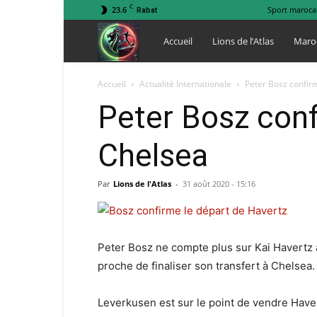
C
23.6
Sport maroca
Rabat
Lions
Accueil
Lions de l’Atlas
Maro
de
Accueil
Actualité Internationale
Peter Bosz confir
Peter Bosz conf
l
Chelsea
Atlas
Par
Lions de l'Atlas
-
31 août 2020 - 15:16
Peter Bosz ne compte plus sur Kai Havertz a
proche de finaliser son transfert à Chelsea.
Leverkusen est sur le point de vendre Haver