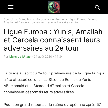
Accueil
Actualité
Marocains du Monde
Ligue Europa : Yunis,
Amallah et Carcela connaissent leurs adversaires au 2e...
Ligue Europa : Yunis, Amallah
et Carcela connaissent leurs
adversaires au 2e tour
Par
Lions de l'Atlas
-
31 août 2020 - 14:34
Le tirage au sort du 2e tour préliminaire de la Ligue Europa
a été effectué ce lundi. Le Stade de Reims de Yunis
ABdelhamid et le Standard d’Amallah et Carcela
connaissent désormais leurs adversaires.
Pour son grand retour sur la scène européenne après 57