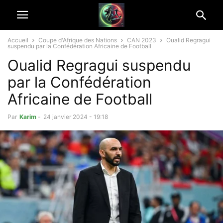
Accueil
Coupe d'Afrique des Nations
CAN 2023
Oualid Regragui
suspendu par la Confédération Africaine de Football
Oualid Regragui suspendu
par la Confédération
Africaine de Football
Par
Karim
-
24 janvier 2024 - 19:18