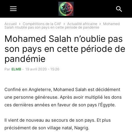
Accueil
Compétitions de la CAF
Actualité africaine
Mohamed
Salah n’oublie pas son pays en cette période de pandémie
Mohamed Salah n’oublie pas
son pays en cette période de
pandémie
Par
ELMB
-
19 avril 2020 - 15:26
Confiné en Angleterre, Mohamed Salah est décidément
une personne généreuse. Après avoir multiplié les dons
ces dernières années en faveur de son pays l’Égypte.
Il vient de nouveau au secours de son pays. Et plus
précisément de son village natal, Nagrig.