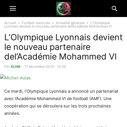
Accueil
Football marocain
Actualité générale
L’Olympique
Lyonnais devient le nouveau partenaire del’Académie Mohammed VI
L’Olympique Lyonnais devient
le nouveau partenaire
del’Académie Mohammed VI
Par
ELMB
-
17 décembre 2019 - 15:38
Ce mardi, l’Olympique Lyonnais a annoncé un partenariat
avec l’Académie Mohammed VI de football (AMF). Une
coopération qui se déroulera sur les trois prochaines
années.