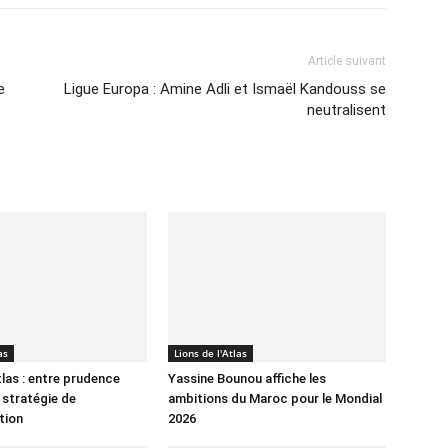
Article suivant
e
Ligue Europa : Amine Adli et Ismaël Kandouss se
neutralisent
as
Lions de l'Atlas
tlas : entre prudence
Yassine Bounou affiche les
 stratégie de
ambitions du Maroc pour le Mondial
tion
2026