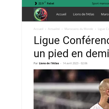
C
22.9
Sport maroca
Rabat
Lions
Accueil
Lions de l’Atlas
Maro
de
Accueil
Actualité
Marocains du Monde
Ligue Co
Ligue Conférenc
l
un pied en demi
Atlas
Par
Lions de l'Atlas
-
14 avril 2023 - 02:06