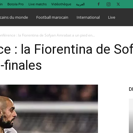
in
Botola Pro
Live matchs
Vidéothèque
العربية
cains du monde
Football marocain
International
Live
nférence : la Fiorentina de Sofyan Amrabat a un pied en...
e : la Fiorentina de S
-finales
D