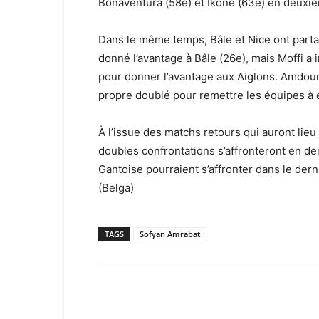
Bonaventura (58e) et Ikone (63e) en deuxi
Dans le même temps, Bâle et Nice ont partag
donné l’avantage à Bâle (26e), mais Moffi a 
pour donner l’avantage aux Aiglons. Amdouni
propre doublé pour remettre les équipes à é
À l’issue des matchs retours qui auront lieu
doubles confrontations s’affronteront en dem
Gantoise pourraient s’affronter dans le derni
(Belga)
TAGS
Sofyan Amrabat
Facebook
X
Email