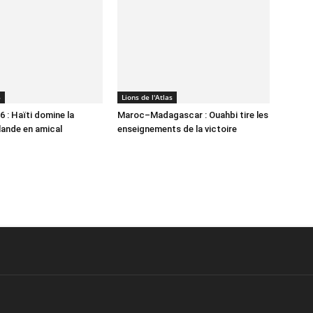
6
Lions de l'Atlas
 : Haïti domine la
Maroc–Madagascar : Ouahbi tire les
lande en amical
enseignements de la victoire