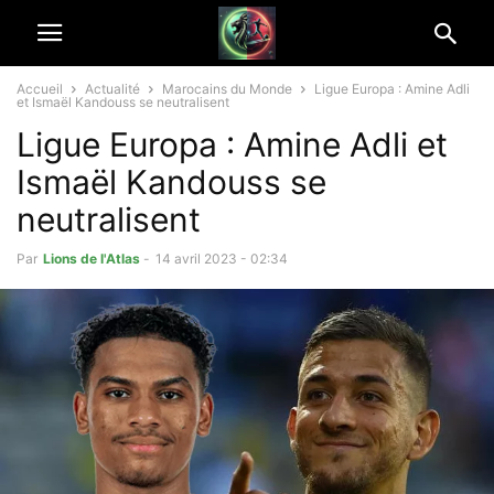
Accueil
Actualité
Marocains du Monde
Ligue Europa : Amine Adli
et Ismaël Kandouss se neutralisent
Ligue Europa : Amine Adli et
Ismaël Kandouss se
neutralisent
Par
Lions de l'Atlas
-
14 avril 2023 - 02:34