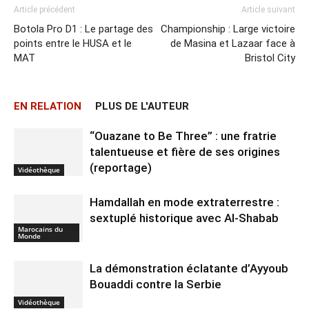
Article précédent
Article suivant
Botola Pro D1 : Le partage des
Championship : Large victoire
points entre le HUSA et le
de Masina et Lazaar face à
MAT
Bristol City
EN RELATION
PLUS DE L'AUTEUR
“Ouazane to Be Three” : une fratrie
talentueuse et fière de ses origines
(reportage)
Vidéothèque
Hamdallah en mode extraterrestre :
sextuplé historique avec Al-Shabab
Marocains du
Monde
La démonstration éclatante d’Ayyoub
Bouaddi contre la Serbie
Vidéothèque