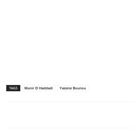
TAGS
Munir El Haddadi
Yassine Bounou
Facebook
X
Email
Imprime