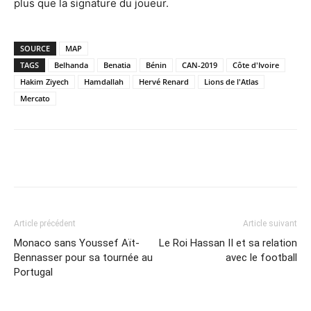
plus que la signature du joueur.
SOURCE
MAP
TAGS
Belhanda
Benatia
Bénin
CAN-2019
Côte d'Ivoire
Hakim Ziyech
Hamdallah
Hervé Renard
Lions de l'Atlas
Mercato
Facebook
X
Email
Imprime
Article précédent
Article suivant
Monaco sans Youssef Aït-
Le Roi Hassan II et sa relation
Bennasser pour sa tournée au
avec le football
Portugal