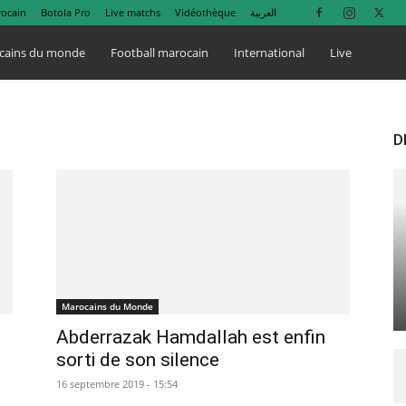
rocain
Botola Pro
Live matchs
Vidéothèque
العربية
cains du monde
Football marocain
International
Live
D
Marocains du Monde
Abderrazak Hamdallah est enfin
sorti de son silence
16 septembre 2019 - 15:54