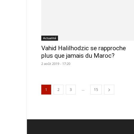
Actualité
Vahid Halilhodzic se rapproche
plus que jamais du Maroc?
2 août 2019 - 17:20
...
1
2
3
15