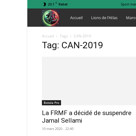
C
23.1
Sport ma
Rabat
Lions
Accueil
Lions de l’Atlas
Maro
de
Accueil
Tags
CAN-2019
Tag: CAN-2019
l
Atlas
Botola Pro
La FRMF a décidé de suspendre
Jamal Sellami
10 mars 2020 - 22:40