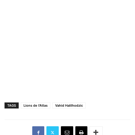
TAGS
Lions de l'Atlas
Vahid Halilhodzic