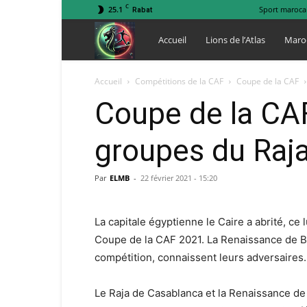
C
25.1
Sport maroca
Rabat
Lions
Accueil
Lions de l’Atlas
Maro
de
Accueil
Compétitions de la CAF
Coupe de la CAF
Coupe de la CAF
l
groupes du Raja
Atlas
Par
ELMB
-
22 février 2021 - 15:20
La capitale égyptienne le Caire a abrité, ce 
Coupe de la CAF 2021. La Renaissance de Be
compétition, connaissent leurs adversaires.
Le Raja de Casablanca et la Renaissance de 