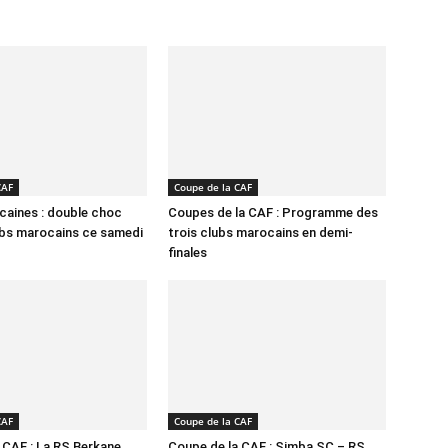
CAF
Coupe de la CAF
caines : double choc
Coupes de la CAF : Programme des
ubs marocains ce samedi
trois clubs marocains en demi-
finales
CAF
Coupe de la CAF
 CAF : La RS Berkane
Coupe de la CAF : Simba SC – RS