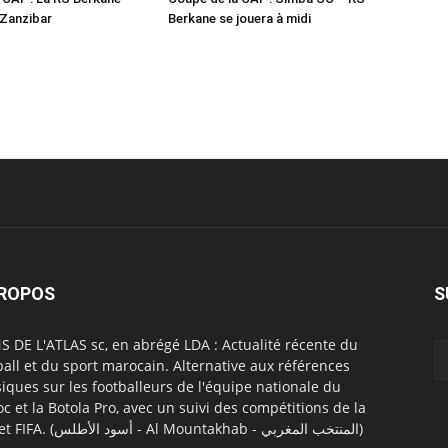
 Zanzibar
Berkane se jouera à midi
PROPOS
S
S DE L'ATLAS sc, en abrégé LDA : Actualité récente du
ball et du sport marocain. Alternative aux références
siques sur les footballeurs de l'équipe nationale du
c et la Botola Pro, avec un suivi des compétitions de la
CAF et FIFA. (أسود الأطلس - Al Mountakhab - المنتخب المغربي)