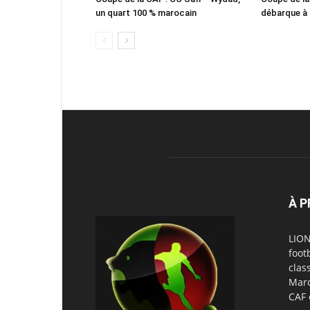
un quart 100 % marocain
débarque à
À 
LION
foot
clas
Maro