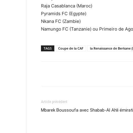
Raja Casablanca (Maroc)
Pyramids FC (Egypte)
Nkana FC (Zambie)
Namungo FC (Tanzanie) ou Primeiro de Ago
TAGS
Coupe de la CAF
la Renaissance de Berkane (
Facebook
X
Email
Article précédent
Mbarek Boussoufa avec Shabab-Al Ahli émirati