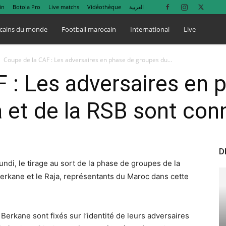
in
Botola Pro
Live matchs
Vidéothèque
العربية
cains du monde
Football marocain
International
Live
Coupe de la CAF : Les adversaires en phase de groupes du...
 : Les adversaires en 
 et de la RSB sont con
D
lundi, le tirage au sort de la phase de groupes de la
rkane et le Raja, représentants du Maroc dans cette
Berkane sont fixés sur l’identité de leurs adversaires