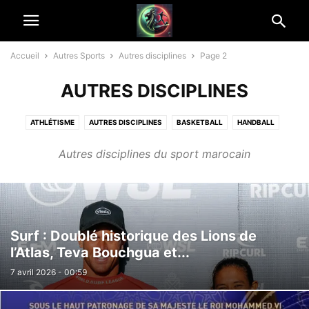
Accueil
Autres Sports
Autres disciplines
Page 2
AUTRES DISCIPLINES
ATHLÉTISME
AUTRES DISCIPLINES
BASKETBALL
HANDBALL
RUGBY
SPORT MÉCANIQUE
SPORTS DE COMBAT
Autres disciplines du sport marocain
SPORTS ÉQUESTRES
TENNIS
VOLLEYBALL
Surf : Doublé historique des Lions de
l’Atlas, Teva Bouchgua et...
7 avril 2026 - 00:59