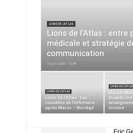
LIONS DE L'ATLAS
Lions de l’Atlas : entre
médicale et stratégie d
communication
10 juin 2026 - 12:48
LIONS DE L'ATLA
LIONS DE L'ATLAS
Maroc–Mad
Lions de l’Atlas : Les
Ouahbi tire
nouvelles de l’infirmerie
enseigneme
après Maroc – Norvège
victoire
Eric G