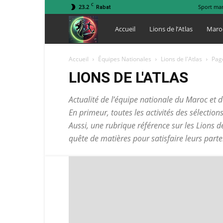
C
23.2
Sport ma
Rabat
Lions
Accueil
Lions de l’Atlas
Maro
de
Accueil
Équipes Nationales
Lions de l'Atlas
Pag
LIONS DE L'ATLAS
l
Actualité de l’équipe nationale du Maroc et de
En primeur, toutes les activités des sélectio
Atlas
Aussi, une rubrique référence sur les Lions 
quête de matières pour satisfaire leurs parte