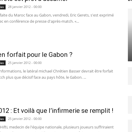
28 janvier 2012 - 00:00
las
faite du Maroc face au Gabon, vendredi, Eric Gerets, s'est exprimé
ec en conférence de presse d'après-match. «...
en forfait pour le Gabon ?
25 janvier 2012 - 00:00
las
nformations, le latéral michael Chrétien Basser devrait être forfait
ch plus que décisif face au pays hôte, le Gabon. ...
2 : Et voilà que l’infirmerie se remplit !
25 janvier 2012 - 00:00
las
 Hifti, medecin de l'équipe nationale, plusieurs joueurs suffriraient