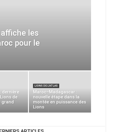
affiche les
roc pour le
LIONS DE L'ATLAS
 dernière
Maroc–Madagascar :
 Lions de
nouvelle étape dans la
e grand
montée en puissance des
Lions
ERNIERS ARTICLES