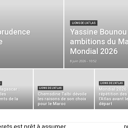
LIONS DE L'ATLAS
 prudence
Yassine Bounou 
e
ambitions du Ma
Mondial 2026
8 juin 2026 - 10:52
S
LIONS DE L'ATLAS
agascar :
LIONS DE L'ATLAS
Mondial 2026 :
 les
Chemsdine Talbi dévoile
répétition des
nts de la
les raisons de son choix
l’Atlas avant l
pour le Maroc
départ
erets est prêt à assumer
D