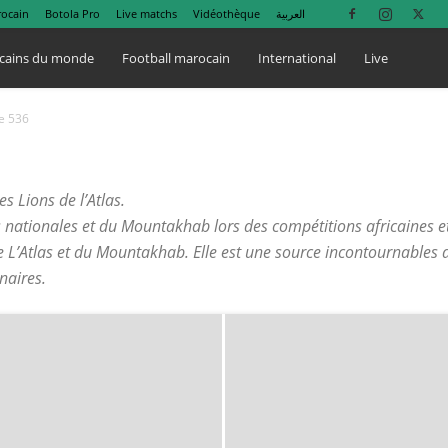
rocain
Botola Pro
Live matchs
Vidéothèque
العربية
cains du monde
Football marocain
International
Live
e 536
s Lions de l’Atlas.
ns nationales et du Mountakhab lors des compétitions africaines et
de L’Atlas et du Mountakhab. Elle est une source incontournables
naires.