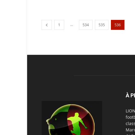
...
1
534
535
536
À 
LION
foot
clas
Maro