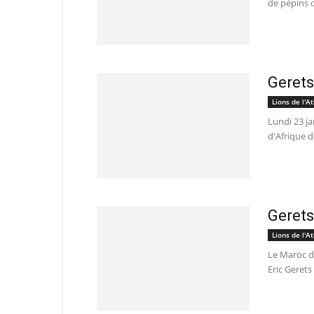
de pépins d
Gerets
Lions de l'At
Lundi 23 j
d'Afrique d
Gerets
Lions de l'At
Le Maroc dé
Eric Gerets 