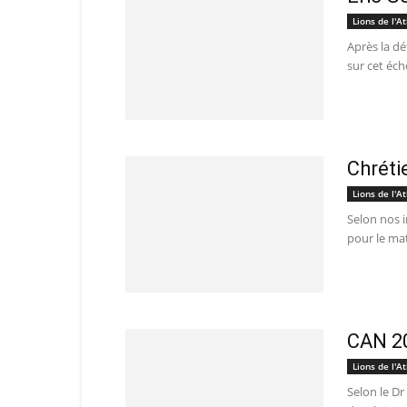
Lions de l'At
Après la dé
sur cet éch
Chréti
Lions de l'At
Selon nos i
pour le mat
CAN 201
Lions de l'At
Selon le Dr