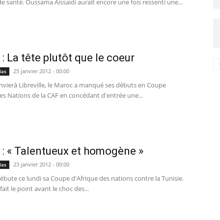
e santé. Oussama Aissaidi aurait encore une fois ressenti une...
 : La tête plutôt que le coeur
25 janvier 2012 - 00:00
las
anvierà Libreville, le Maroc a manqué ses débuts en Coupe
es Nations de la CAF en concédant d'entrée une...
 : « Talentueux et homogène »
23 janvier 2012 - 00:00
las
bute ce lundi sa Coupe d'Afrique des nations contre la Tunisie.
fait le point avant le choc des...