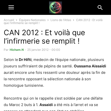
Accueil
Équipes Nationales
Lions de l'Atlas
CAN 2012 : Et voilà
que l’infirmerie se remplit !
CAN 2012 : Et voilà que
l’infirmerie se remplit !
Par
Hicham.N
-
25 janvier 2012 - 00:00
Selon le
Dr Hifti
, medecin de l’équipe nationale, plusieurs
joueurs suffriraient de pépins de santé.
Oussama Aissaidi
aurait encore une fois ressenti une douleur après la fin de
la rencontre opposant la sélection nationale à son
homologue tunisienne.
Rencontre qui on le rappelle s’est soldée par une défaite
du Maroc 2 buts à 1.
Assaidi
a été mis à l’arret et va se