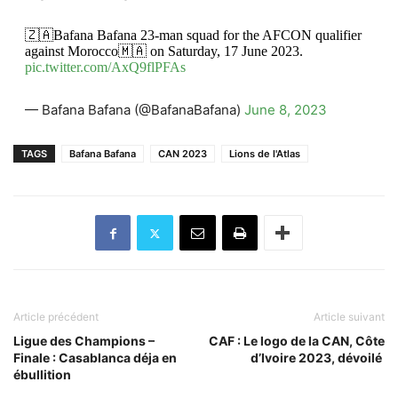
🇿🇦Bafana Bafana 23-man squad for the AFCON qualifier
against Morocco🇲🇦 on Saturday, 17 June 2023.
pic.twitter.com/AxQ9flPFAs
— Bafana Bafana (@BafanaBafana)
June 8, 2023
TAGS
Bafana Bafana
CAN 2023
Lions de l'Atlas
Article précédent
Article suivant
Ligue des Champions –
CAF : Le logo de la CAN, Côte
Finale : Casablanca déja en
d’Ivoire 2023, dévoilé
ébullition