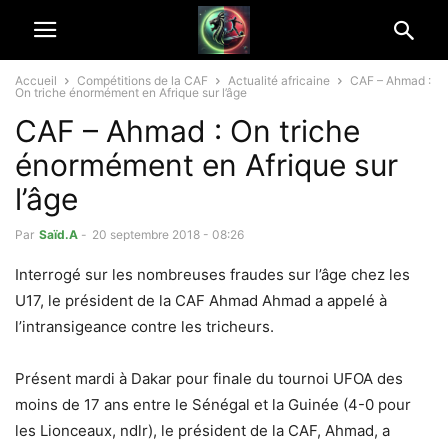
Accueil
Compétitions de la CAF
Actualité africaine
CAF – Ahmad :
On triche énormément en Afrique sur l’âge
CAF – Ahmad : On triche
énormément en Afrique sur
l’âge
Par
Saïd.A
-
20 septembre 2018 - 08:26
Interrogé sur les nombreuses fraudes sur l’âge chez les
U17, le président de la CAF Ahmad Ahmad a appelé à
l’intransigeance contre les tricheurs.
Présent mardi à Dakar pour finale du tournoi UFOA des
moins de 17 ans entre le Sénégal et la Guinée (4-0 pour
les Lionceaux, ndlr), le président de la CAF, Ahmad, a