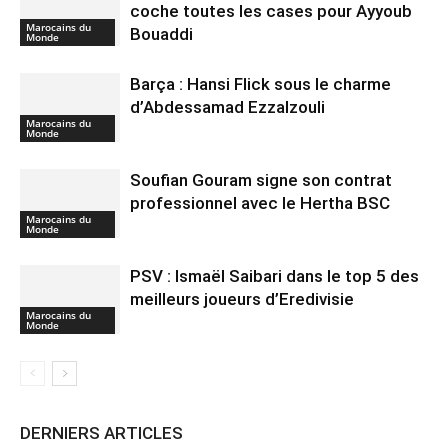
coche toutes les cases pour Ayyoub
Marocains du
Bouaddi
Monde
Barça : Hansi Flick sous le charme
d’Abdessamad Ezzalzouli
Marocains du
Monde
Soufian Gouram signe son contrat
professionnel avec le Hertha BSC
Marocains du
Monde
PSV : Ismaël Saibari dans le top 5 des
meilleurs joueurs d’Eredivisie
Marocains du
Monde
DERNIERS ARTICLES