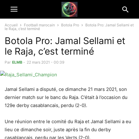
Accueil
Football marocain
Botola Pro
Botola Pro: Jamal Sellami et
le Raja, c’est terminé
Botola Pro: Jamal Sellami et
le Raja, c’est terminé
Par
ELMB
-
22 mars 2021 - 00:39
Jamal Sellami a disputé, ce dimanche 21 mars 2021, son
dernier match sur le banc du Raja. C’était à l’occasion du
129e derby casablancais, perdu (2-0).
Une réunion entre le comité du Raja et Jamal Sellami a eu
lieu ce dimanche soir, juste après la fin du derby
casablancais, perdu par les Verts (2-0).