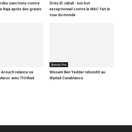
urdes sanctions contre
Driss El Jabali : son but
le Raja après des graves
exceptionnel contre le WAC fait le
tour du monde
Botola Pro
 Arouch relance sa
Wissam Ben Yedder rebondit au
Maroc avec l’Ittihad
Wydad Casablanca