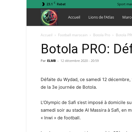
C
23.1
Sport ma
Rabat
Lions
Accueil
Lions de l’Atlas
Maro
de
Accueil
Football marocain
Botola Pro
Botola PR
Botola PRO: Déf
l
Par
ELMB
-
12 décembre 2020 - 20:59
Atlas
Défaite du Wydad, ce samedi 12 décembre, fa
de la 3e journée de Botola.
L’Olympic de Safi s’est imposé à domicile s
samedi soir au stade Al Massira à Safi, en 
« Inwi » de football.