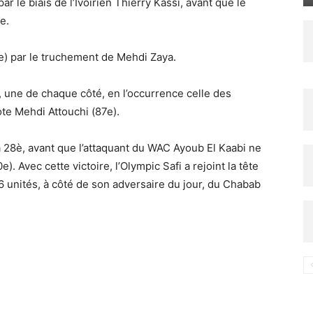
ar le biais de l’Ivoirien Thierry Kassi, avant que le
e.
75e) par le truchement de Mehdi Zaya.
 une de chaque côté, en l’occurrence celle des
ote Mehdi Attouchi (87e).
 la 28è, avant que l’attaquant du WAC Ayoub El Kaabi ne
e). Avec cette victoire, l’Olympic Safi a rejoint la tête
6 unités, à côté de son adversaire du jour, du Chabab