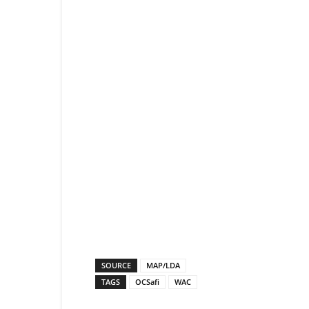
SOURCE
MAP/LDA
TAGS
OCSafi
WAC