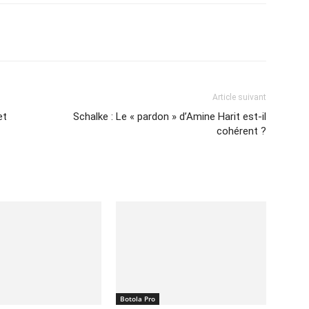
Imprimer
Article suivant
et
Schalke : Le « pardon » d’Amine Harit est-il
cohérent ?
Botola Pro