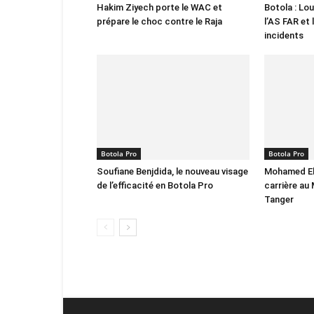
Hakim Ziyech porte le WAC et
Botola : Lo
prépare le choc contre le Raja
l’AS FAR et 
incidents
Botola Pro
Botola Pro
Soufiane Benjdida, le nouveau visage
Mohamed El
de l’efficacité en Botola Pro
carrière au 
Tanger