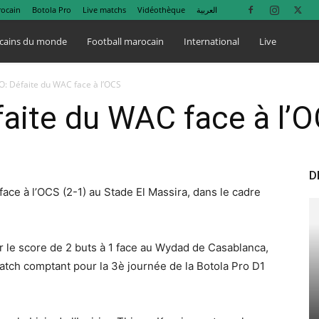
rocain
Botola Pro
Live matchs
Vidéothèque
العربية
cains du monde
Football marocain
International
Live
O: Défaite du WAC face à l’OCS
aite du WAC face à l’
D
ce à l’OCS (2-1) au Stade El Massira, dans le cadre
ur le score de 2 buts à 1 face au Wydad de Casablanca,
match comptant pour la 3è journée de la Botola Pro D1