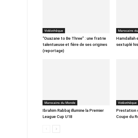
Vidéothèque
Marocains d
“Ouazane to Be Three” : une fratrie
Hamdallah e
talentueuse et fière de ses origines
sextuplé hi
(reportage)
Marocains du Monde
Vidéothèque
Ibrahim Rabbaj illumine la Premier
Prestation 
League Cup U18
Coupe du R