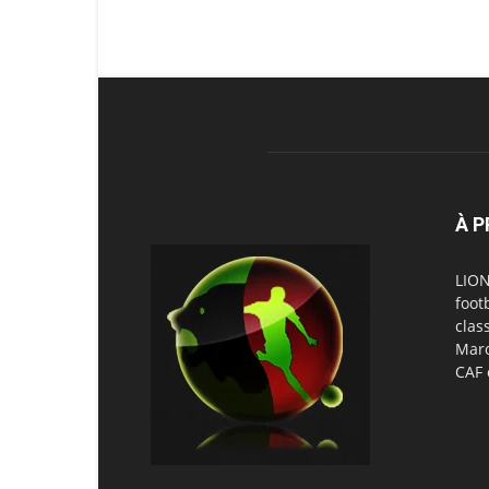
À 
LION
foot
clas
Maro