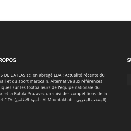
PROPOS
S
S DE L'ATLAS sc, en abrégé LDA : Actualité récente du
ball et du sport marocain. Alternative aux références
siques sur les footballeurs de l'équipe nationale du
c et la Botola Pro, avec un suivi des compétitions de la
CAF et FIFA. (أسود الأطلس - Al Mountakhab - المنتخب المغربي)