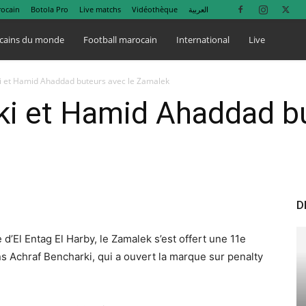
rocain
Botola Pro
Live matchs
Vidéothèque
العربية
cains du monde
Football marocain
International
Live
i et Hamid Ahaddad buteurs avec le Zamalek
ki et Hamid Ahaddad bu
D
d’El Entag El Harby, le Zamalek s’est offert une 11e
s Achraf Bencharki, qui a ouvert la marque sur penalty