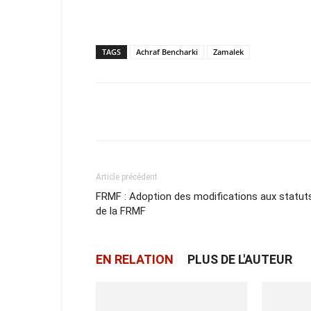
TAGS
Achraf Bencharki
Zamalek
Facebook
X
Email
Article précédent
FRMF : Adoption des modifications aux statut
de la FRMF
EN RELATION
PLUS DE L'AUTEUR