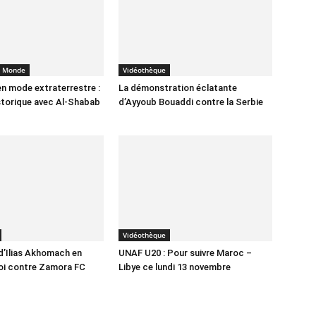
u Monde
Vidéothèque
n mode extraterrestre :
La démonstration éclatante
storique avec Al-Shabab
d’Ayyoub Bouaddi contre la Serbie
Vidéothèque
d’Ilias Akhomach en
UNAF U20 : Pour suivre Maroc –
oi contre Zamora FC
Libye ce lundi 13 novembre