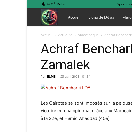
C
26.2
Sport ma
Rabat
Lions
Accueil
Lions de l’Atlas
Maro
de
Accueil
Actualité
Vidéothèque
Achraf Benchark
Achraf Benchar
l
Zamalek
Atlas
Par
ELMB
-
23 avril 2021 - 01:54
Les Cairotes se sont imposés sur la pelouse 
victoire en championnat grâce aux Marocain
à la 22e, et Hamid Ahaddad (40e).