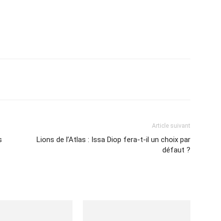
Imprimer
Article suivant
s
Lions de l’Atlas : Issa Diop fera-t-il un choix par
défaut ?