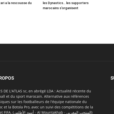
ri a la rescousse du
les Dynastics… les supporters
marocains s’organisent
PROPOS
S
S DE L'ATLAS sc, en abrégé LDA : Actualité récente du
ball et du sport marocain. Alternative aux références
siques sur les footballeurs de l'équipe nationale du
c et la Botola Pro, avec un suivi des compétitions de la
CAF et FIFA. (أسود الأطلس - Al Mountakhab - المنتخب المغربي)