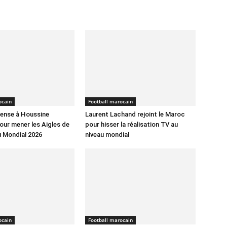
ocain
Football marocain
pense à Houssine
Laurent Lachand rejoint le Maroc
ur mener les Aigles de
pour hisser la réalisation TV au
 Mondial 2026
niveau mondial
ocain
Football marocain