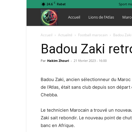
C
24.6
Sport m
Rabat
Lions
Accueil
Lions de l’Atlas
Maro
de
Accueil
Actualité
Football marocain
Badou Zaki 
Badou Zaki retr
l
Par
Hakim Zhouri
-
21 février 2023 - 16:00
Atlas
Badou Zaki, ancien sélectionneur du Maroc à
de l’Atlas, était sans club depuis son départ
Chebba.
Le technicien Marocain a trouvé un nouveau 
Zaki sait rebondir. Le nouveau point de chu
banc en Afrique.