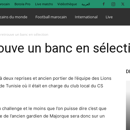
arocain
Botola Pro
Live matchs
Vidéothèque
العربية
cains du monde
Football marocain
International
Live
retrouve un banc en sélection
ouve un banc en sélect
D
 deux reprises et ancien portier de l’équipe des Lions
 de Tunisie où il était en charge du club local du CS
challenge et le moins que l’on puisse dire c’est que
te de l’ancien gardien de Majorque sera donc sur un