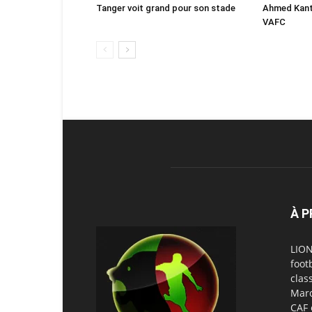
Tanger voit grand pour son stade
Ahmed Kanta
VAFC
À 
LION
foot
clas
Maro