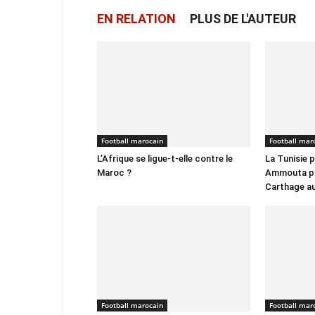
EN RELATION
PLUS DE L'AUTEUR
Football marocain
Football mar
L’Afrique se ligue-t-elle contre le
La Tunisie 
Maroc ?
Ammouta po
Carthage au
Football marocain
Football mar