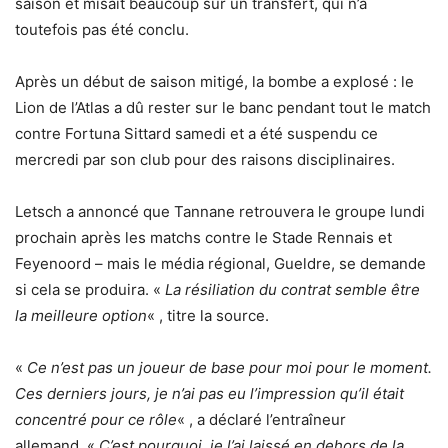
saison et misait beaucoup sur un transfert, qui n’a
toutefois pas été conclu.
Après un début de saison mitigé, la bombe a explosé : le
Lion de l’Atlas a dû rester sur le banc pendant tout le match
contre Fortuna Sittard samedi et a été suspendu ce
mercredi par son club pour des raisons disciplinaires.
Letsch a annoncé que Tannane retrouvera le groupe lundi
prochain après les matchs contre le Stade Rennais et
Feyenoord – mais le média régional, Gueldre, se demande
si cela se produira. «
La résiliation du contrat semble être
la meilleure option
« , titre la source.
«
Ce n’est pas un joueur de base pour moi pour le moment.
Ces derniers jours, je n’ai pas eu l’impression qu’il était
concentré pour ce rôle
« , a déclaré l’entraîneur
allemand. «
C’est pourquoi, je l’ai laissé en dehors de la