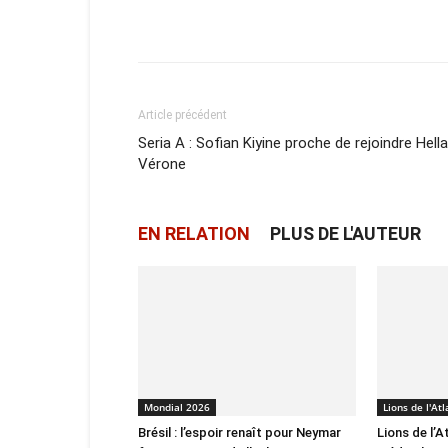
Facebook
X
Email
Article précédent
Seria A : Sofian Kiyine proche de rejoindre Hell
Vérone
EN RELATION
PLUS DE L'AUTEUR
Mondial 2026
Lions de l'Atl
Brésil : l’espoir renaît pour Neymar
Lions de l’A