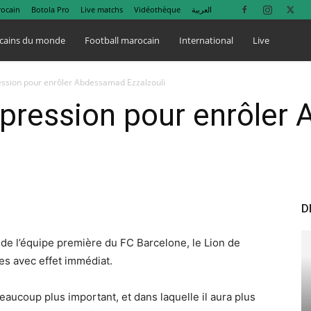
rocain
Botola Pro
Live matchs
Vidéothèque
العربية
cains du monde
Football marocain
International
Live
ession pour enrôler Abdessamad Ezzalzouli
 pression pour enrôle
D
 de l’équipe première du FC Barcelone, le Lion de
ses avec effet immédiat.
beaucoup plus important, et dans laquelle il aura plus