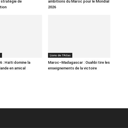
 stratégie de
ambitions du Maroc pour le Mondial
tion
2026
6
Lions de l'Atlas
 : Haïti domine la
Maroc–Madagascar : Ouahbi tire les
lande en amical
enseignements de la victoire