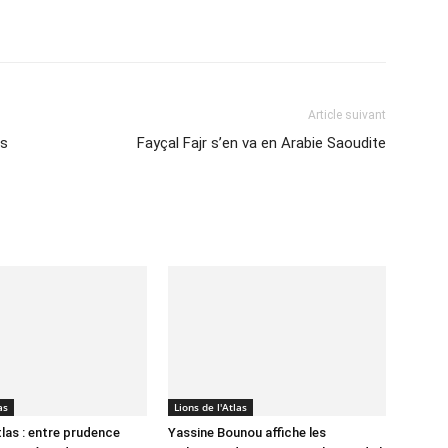
Imprimer
Article suivant
as
Fayçal Fajr s’en va en Arabie Saoudite
as
Lions de l'Atlas
tlas : entre prudence
Yassine Bounou affiche les