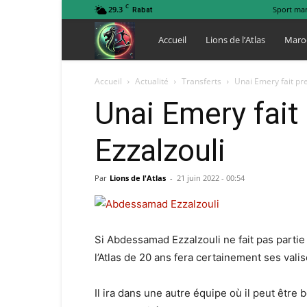
C
29.3
Sport ma
Rabat
Lions
Accueil
Lions de l’Atlas
Maro
de
Accueil
Actualité
Transferts
Unai Emery fait pr
Unai Emery fait
l
Ezzalzouli
Atlas
Par
Lions de l'Atlas
-
21 juin 2022 - 00:54
Si Abdessamad Ezzalzouli ne fait pas partie
l’Atlas de 20 ans fera certainement ses vali
Il ira dans une autre équipe où il peut être 