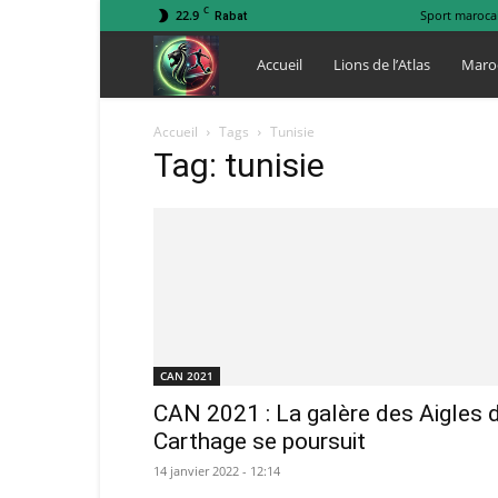
C
22.9
Sport maroca
Rabat
Lions
Accueil
Lions de l’Atlas
Maro
de
Accueil
Tags
Tunisie
Tag: tunisie
l
Atlas
CAN 2021
CAN 2021 : La galère des Aigles 
Carthage se poursuit
14 janvier 2022 - 12:14