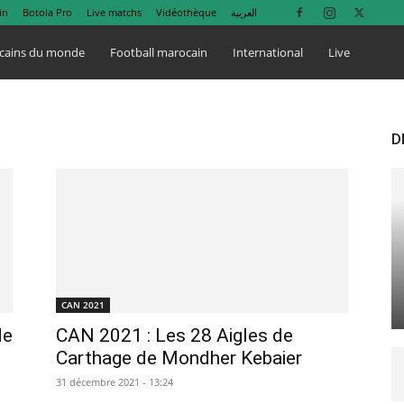
in
Botola Pro
Live matchs
Vidéothèque
العربية
cains du monde
Football marocain
International
Live
D
CAN 2021
de
CAN 2021 : Les 28 Aigles de
Carthage de Mondher Kebaier
31 décembre 2021 - 13:24