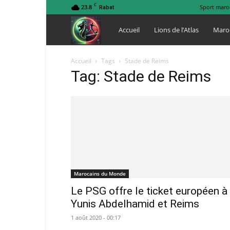
C
23.8
Sport maro
Rabat
Lions
Accueil
Lions de l’Atlas
Maro
de
Accueil
Tags
Stade de Reims
Tag: Stade de Reims
l
Atlas
Marocains du Monde
Le PSG offre le ticket européen à
Yunis Abdelhamid et Reims
1 août 2020 - 00:17