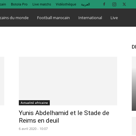
cain
Botola Pro
Live matchs
Vidéothèque
العربية
cains du monde
Football marocain
International
Live
D
Actualité africaine
Yunis Abdelhamid et le Stade de
Reims en deuil
6 avril 2020 - 10:07