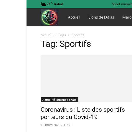
C
23
Sport maroca
Rabat
Lions
Accueil
Lions de l’Atlas
Maro
de
Accueil
Tags
Sportifs
Tag: Sportifs
l
Atlas
Actualité Internationale
Coronavirus : Liste des sportifs
porteurs du Covid-19
16 mars 2020 - 11:50