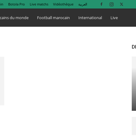
in
Botola Pro
Live matchs
Vidéothèque
العربية
cains du monde
Football marocain
International
Live
D