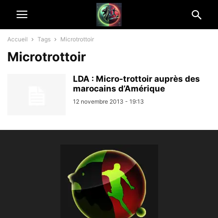
Accueil
Tags
Microtrottoir
Microtrottoir
LDA : Micro-trottoir auprès des
marocains d’Amérique
12 novembre 2013 - 19:13