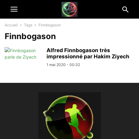
Accueil
Tags
Finnbogason
Finnbogason
Alfred Finnbogason très
impressionné par Hakim Ziyech
1 mai 2020 - 00:32