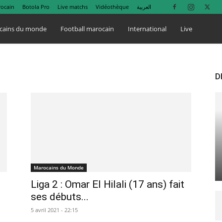
rocain
Botola Pro
Live matchs
Vidéothèque
العربية
cains du monde
Football marocain
International
Live
D
Marocains du Monde
Liga 2 : Omar El Hilali (17 ans) fait
ses débuts...
5 avril 2021 - 22:15