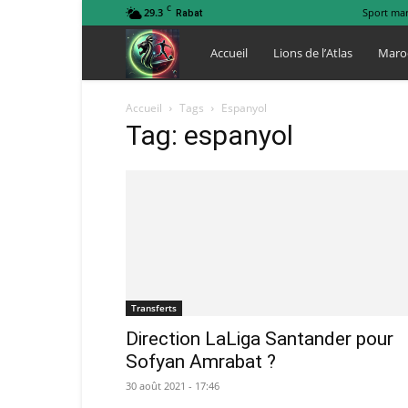
C
29.3
Sport ma
Rabat
Lions
Accueil
Lions de l’Atlas
Maro
de
Accueil
Tags
Espanyol
Tag: espanyol
l
Atlas
Transferts
Direction LaLiga Santander pour
Sofyan Amrabat ?
30 août 2021 - 17:46