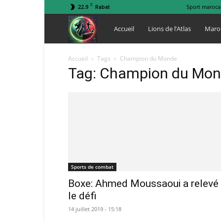
C
22.9
Sport maroca
Rabat
Lions
Accueil
Lions de l’Atlas
Maro
de
Accueil
Tags
Champion du Monde
Tag: Champion du Mo
l
Atlas
Sports de combat
Boxe: Ahmed Moussaoui a relevé
le défi
14 juillet 2019 - 15:18