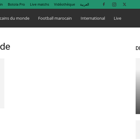
in
Botola Pro
Live matchs
Vidéothèque
العربية
cains du monde
Football marocain
International
Live
nde
D