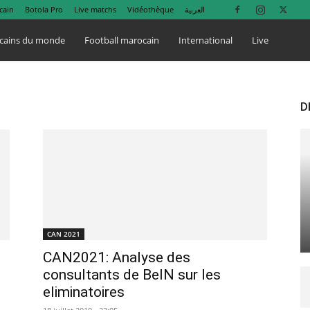
cain
Botola Pro
Live matchs
Vidéothèque
العربية
cains du monde
Football marocain
International
Live
D
CAN 2021
CAN2021: Analyse des
consultants de BeIN sur les
eliminatoires