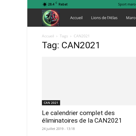
C
28.4
Sport maro
Rabat
Lions
Accueil
Lions de l’Atlas
Maro
de
Accueil
Tags
CAN2021
Tag: CAN2021
l
Atlas
CAN 2021
Le calendrier complet des
éliminatoires de la CAN2021
24 juillet 2019 - 13:18