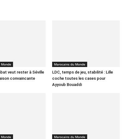
u Monde
Marocains du Monde
bat veut rester à Séville
LDC, temps de jeu, stabilité : Lille
aison convaincante
coche toutes les cases pour
Ayyoub Bouaddi
u Monde
Marocains du Monde