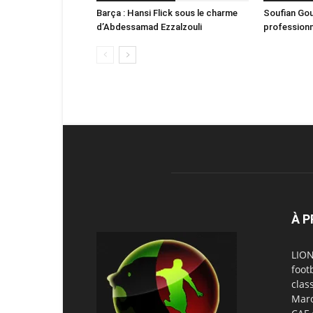
Barça : Hansi Flick sous le charme
Soufian Gou
d’Abdessamad Ezzalzouli
professionn
À 
LION
foot
clas
Maro