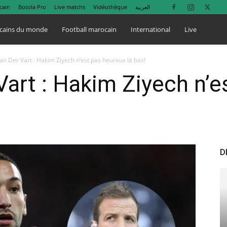
cain
Botola Pro
Live matchs
Vidéothèque
العربية
cains du monde
Football marocain
International
Live
an Der Vart : Hakim Ziyech n’est pas heureux là bas!
Vart : Hakim Ziyech n’e
D