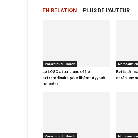
EN RELATION
PLUS DE L'AUTEUR
Marocains du Monde
Marocains d
Le LOSC attend une offre
Betis : Amra
extraordinaire pour libérer Ayyoub
après une s
Bouaddi
Marocains du Monde
Marocains d