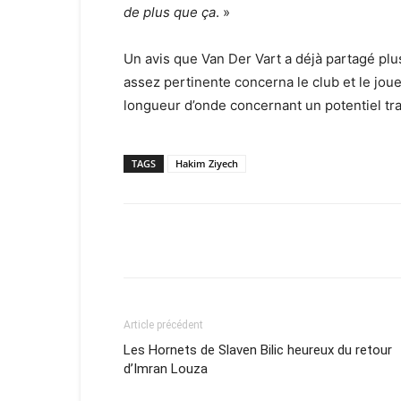
de plus que ça
. »
Un avis que Van Der Vart a déjà partagé plus
assez pertinente concerna le club et le joue
longueur d’onde concernant un potentiel tran
TAGS
Hakim Ziyech
Facebook
X
Email
Article précédent
Les Hornets de Slaven Bilic heureux du retour
d’Imran Louza