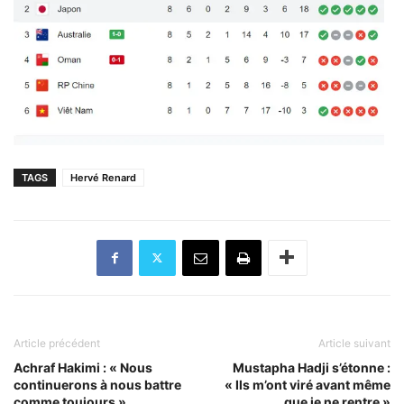
TAGS
Hervé Renard
Article précédent
Article suivant
Achraf Hakimi : « Nous
Mustapha Hadji s’étonne :
continuerons à nous battre
« Ils m’ont viré avant même
comme toujours »
que je ne rentre »