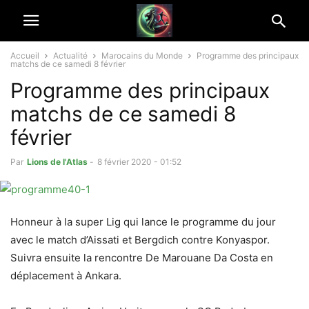
Accueil
Actualité
Marocains du Monde
Programme des principaux
matchs de ce samedi 8 février
Programme des principaux
matchs de ce samedi 8
février
Par
Lions de l'Atlas
-
8 février 2020 - 01:52
Honneur à la super Lig qui lance le programme du jour
avec le match d’Aissati et Bergdich contre Konyaspor.
Suivra ensuite la rencontre De Marouane Da Costa en
déplacement à Ankara.