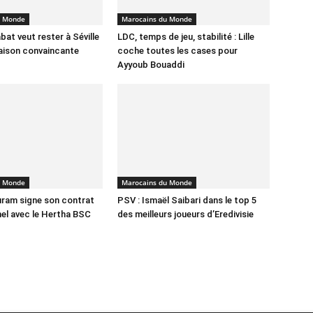
u Monde
Marocains du Monde
bat veut rester à Séville
LDC, temps de jeu, stabilité : Lille
aison convaincante
coche toutes les cases pour
Ayyoub Bouaddi
u Monde
Marocains du Monde
ram signe son contrat
PSV : Ismaël Saibari dans le top 5
el avec le Hertha BSC
des meilleurs joueurs d’Eredivisie