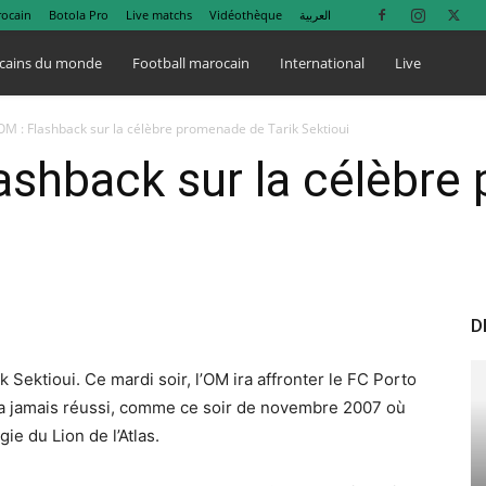
rocain
Botola Pro
Live matchs
Vidéothèque
العربية
cains du monde
Football marocain
International
Live
OM : Flashback sur la célèbre promenade de Tarik Sektioui
ashback sur la célèbr
D
Sektioui. Ce mardi soir, l’OM ira affronter le FC Porto
 a jamais réussi, comme ce soir de novembre 2007 où
e du Lion de l’Atlas.