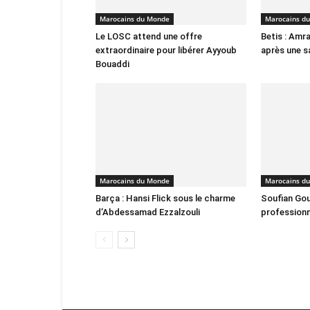
Marocains du Monde
Marocains d
Le LOSC attend une offre
Betis : Amra
extraordinaire pour libérer Ayyoub
après une s
Bouaddi
Marocains du Monde
Marocains d
Barça : Hansi Flick sous le charme
Soufian Gou
d’Abdessamad Ezzalzouli
professionn