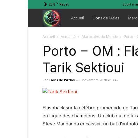
C
23.8
Sport ma
Rabat
Lions
Accueil
Lions de l’Atlas
Maro
de
Accueil
Actualité
Marocains du Monde
Porto – 
Porto – OM : Fl
l
Tarik Sektioui
Atlas
Par
Lions de l'Atlas
-
3 novembre 2020 - 13:42
Flashback sur la célèbre promenade de Tarik 
en Ligue des champions. Un club qui ne lui
Steve Mandanda encaissait un but d’anthologi